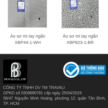
Áo sơ mi tay ngắn
Áo sơ mi tay ngắn
XBP44-1-WH
XBP823-1-BR
CÔNG TY TNHH DV TM TRAVALI
GPKD số 0309890781 cấp ngày 25/04/2019
58/47 Nguyễn Minh Hoàng, phường 12, quận Tân Bình,
TP. HCM