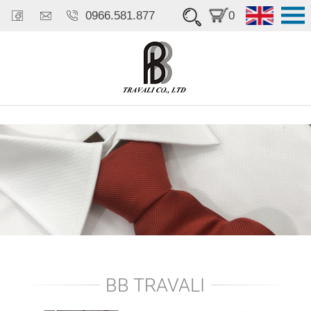
|||
0966.581.877
0
BB TRAVALI